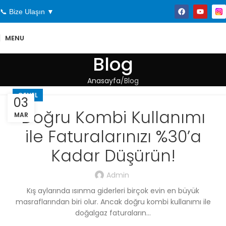
📞 Bize Ulaşın ▼
MENU
Blog
Anasayfa
Blog
GENEL
03
Doğru Kombi Kullanımı
MAR
ile Faturalarınızı %30’a
Kadar Düşürün!
Admin
Kış aylarında ısınma giderleri birçok evin en büyük
masraflarından biri olur. Ancak doğru kombi kullanımı ile
doğalgaz faturaların...