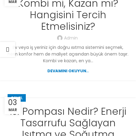
Kombi mi, Kazan mı?
MAR
Hangisini Tercih
Etmelisiniz?
Admin
Ev veya iş yeriniz için doğru ısıtma sistemini seçmek,
hem konfor hem de maliyet açısından büyük önem taşır.
Kombi ve kazan, en ya...
DEVAMINI OKUYUN..
GENEL
03
Isı Pompası Nedir? Enerji
MAR
Tasarrufu Sağlayan
Isıtma ve Soğutma