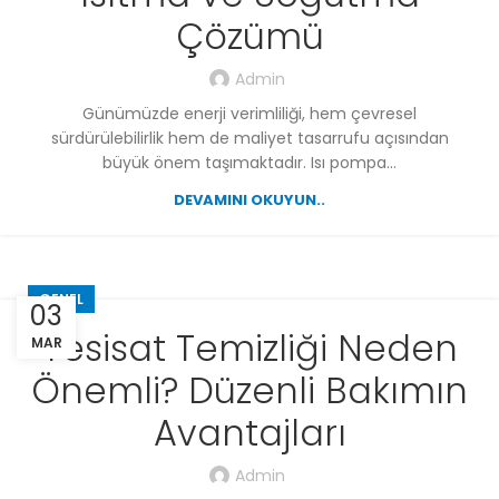
Çözümü
Admin
Günümüzde enerji verimliliği, hem çevresel
sürdürülebilirlik hem de maliyet tasarrufu açısından
büyük önem taşımaktadır. Isı pompa...
DEVAMINI OKUYUN..
GENEL
03
Tesisat Temizliği Neden
MAR
Önemli? Düzenli Bakımın
Avantajları
Admin