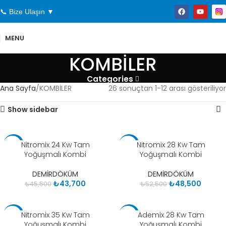
📞 Bize Ulaşın ▼
MENU
KOMBİLER
Categories
Ana Sayfa
KOMBİLER
26 sonuçtan 1-12 arası gösteriliyor
Show sidebar
Nitromix 24 Kw Tam
Nitromix 28 Kw Tam
-4%
-8%
Yoğuşmalı Kombi
Yoğuşmalı Kombi
DEMİRDÖKÜM
DEMİRDÖKÜM
₺
43,700
₺
48,500
₺
45,500
₺
52,500
Nitromix 35 Kw Tam
Ademix 28 Kw Tam
-5%
-4%
Yoğuşmalı Kombi
Yoğuşmalı Kombi