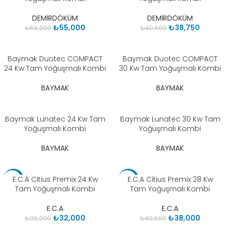
DEMİRDÖKÜM
DEMİRDÖKÜM
₺
55,000
₺
38,750
₺
58,000
₺
40,500
Baymak Duotec COMPACT
Baymak Duotec COMPACT
24 Kw Tam Yoğuşmalı Kombi
30 Kw Tam Yoğuşmalı Kombi
BAYMAK
BAYMAK
Baymak Lunatec 24 Kw Tam
Baymak Lunatec 30 Kw Tam
Yoğuşmalı Kombi
Yoğuşmalı Kombi
BAYMAK
BAYMAK
E.C.A Citius Premix 24 Kw
E.C.A Citius Premix 28 Kw
-11%
-6%
Tam Yoğuşmalı Kombi
Tam Yoğuşmalı Kombi
E.C.A
E.C.A
₺
32,000
₺
38,000
₺
36,000
₺
40,500