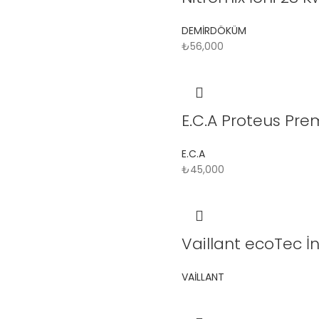
DEMİRDÖKÜM
₺
56,000
E.C.A Proteus Pr
E.C.A
₺
45,000
Vaillant ecoTec İ
VAİLLANT