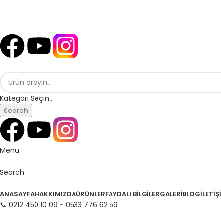
📞 Bize Ulaşın ▼
Kategori Seçin..
Search
Menu
Search
ÜRÜN KATEGORİLERİ
ANASAYFA
HAKKIMIZDA
ÜRÜNLER
FAYDALI BILGILER
GALERI
BLOG
İLETIŞ
📞 0212 450 10 09
-
0533 776 62 59