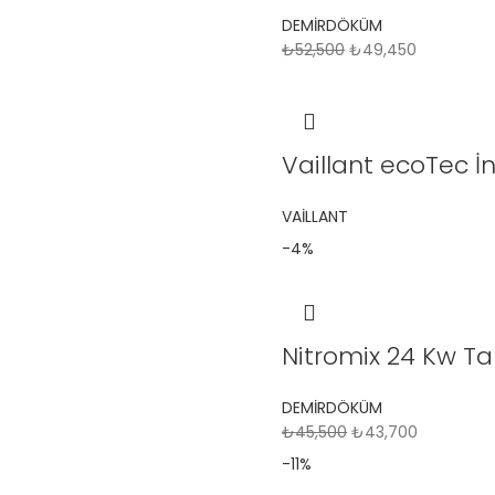
DEMİRDÖKÜM
₺
52,500
₺
49,450
Vaillant ecoTec İ
VAİLLANT
-4%
Nitromix 24 Kw 
DEMİRDÖKÜM
₺
45,500
₺
43,700
-11%