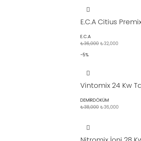
E.C.A Citius Pre
E.C.A
₺
36,000
₺
32,000
-5%
Vintomix 24 Kw 
DEMİRDÖKÜM
₺
38,000
₺
36,000
Nitromix İoni 28