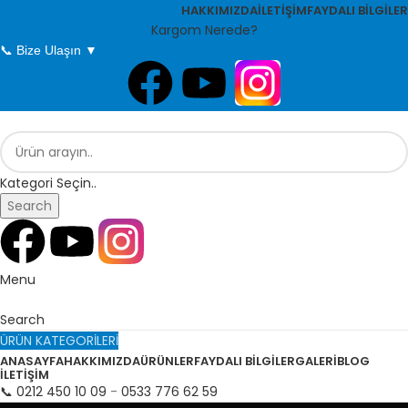
HAKKIMIZDA
İLETİŞİM
FAYDALI BİLGİLER
Kargom Nerede?
📞 Bize Ulaşın ▼
Kategori Seçin..
Search
Menu
Search
ÜRÜN KATEGORİLERİ
ANASAYFA
HAKKIMIZDA
ÜRÜNLER
FAYDALI BILGILER
GALERI
BLOG
İLETIŞIM
📞 0212 450 10 09
-
0533 776 62 59