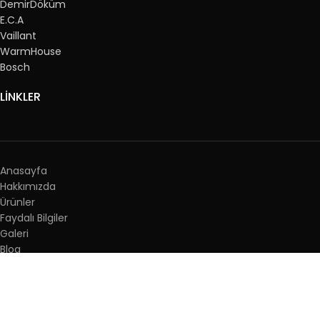
DemirDöküm
E.C.A
Vaillant
WarmHouse
Bosch
LİNKLER
Anasayfa
Hakkımızda
Ürünler
Faydalı Bilgiler
Galeri
Blog
İletişim
Gizlilik & KVKK
İLETİŞİM