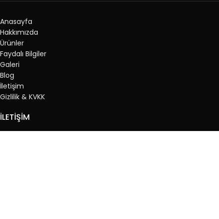
Anasayfa
Hakkımızda
Ürünler
Faydalı Bilgiler
Galeri
Blog
İletişim
Gizlilik & KVKK
İLETİŞİM
Adres: İnönü Mah. Kemal Paşa Cad. 353. sokak No:11 Esenyurt/
İstanbul
Tel: 0 533 776 62 59
Tel:0 (212) 450 10 09
Tel: 0 (212) 450 02 83