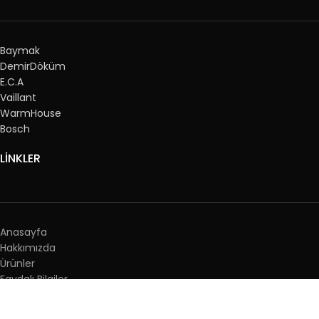
Baymak
DemirDöküm
E.C.A
Vaillant
WarmHouse
Bosch
LİNKLER
Anasayfa
Hakkımızda
Ürünler
Faydalı Bilgiler
Galeri
Blog