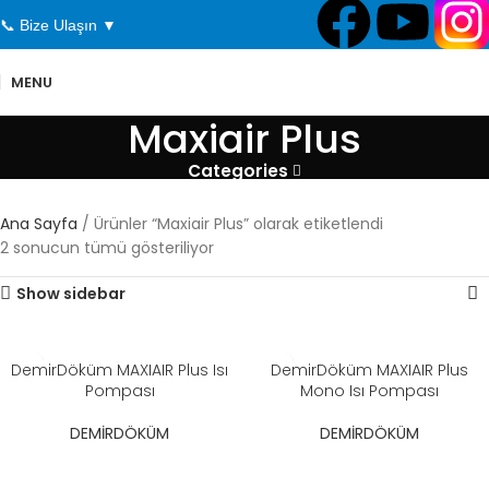
📞 Bize Ulaşın ▼
MENU
Maxiair Plus
Categories
Ana Sayfa
Ürünler “Maxiair Plus” olarak etiketlendi
2 sonucun tümü gösteriliyor
Show sidebar
DemirDöküm MAXIAIR Plus Isı
DemirDöküm MAXIAIR Plus
Pompası​
Mono Isı Pompası​
DEMİRDÖKÜM
DEMİRDÖKÜM