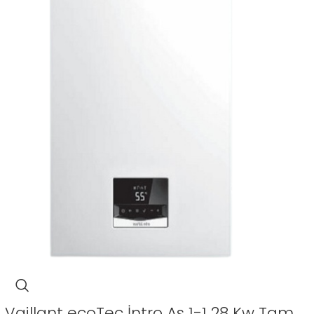
Vaillant ecoTec İntro As 1-1 28 Kw Tam