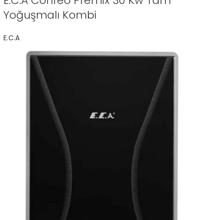
E.C.A Confeo Premix 30 Kw Tam
Yoğuşmalı Kombi
E.C.A