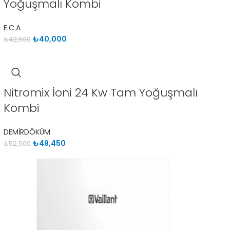
Yoğuşmalı Kombi
E.C.A
₺
40,000
₺
42,500
Nitromix İoni 24 Kw Tam Yoğuşmalı
Kombi
DEMİRDÖKÜM
₺
49,450
₺
52,500