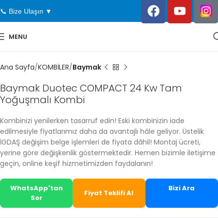
📞 Bize Ulaşın ▼
MENU
Ana Sayfa
KOMBİLER
Baymak
Baymak Duotec COMPACT 24 Kw Tam
Yoğuşmalı Kombi
Kombinizi yenilerken tasarruf edin! Eski kombinizin iade
edilmesiyle fiyatlarımız daha da avantajlı hâle geliyor. Üstelik
İGDAŞ değişim belge işlemleri de fiyata dâhil! Montaj ücreti,
yerine göre değişkenlik göstermektedir. Hemen bizimle iletişime
geçin, online keşif hizmetimizden faydalanın!
WhatsApp'tan
Bizi Ara
Fiyat Teklifi Al
Sor