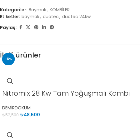
Kategoriler:
Baymak
,
KOMBİLER
Etiketler:
baymak
,
duotec
,
duotec 24kw
Paylaş :
İlgili ürünler
-8%
-6%
-6%
Nitromix 28 Kw Tam Yoğuşmalı Kombi
DEMİRDÖKÜM
₺
48,500
₺
52,500