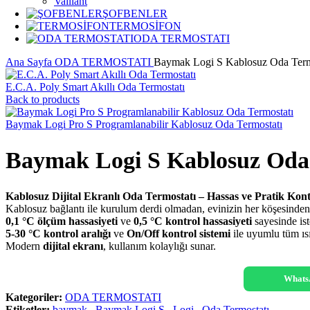
Vaillant
ŞOFBENLER
TERMOSİFON
ODA TERMOSTATI
Ana Sayfa
ODA TERMOSTATI
Baymak Logi S Kablosuz Oda Term
E.C.A. Poly Smart Akıllı Oda Termostatı
Back to products
Baymak Logi Pro S Programlanabilir Kablosuz Oda Termostatı
Baymak Logi S Kablosuz Oda
Kablosuz Dijital Ekranlı Oda Termostatı – Hassas ve Pratik Kont
Kablosuz bağlantı ile kurulum derdi olmadan, evinizin her köşesinden 
0,1 °C ölçüm hassasiyeti
ve
0,5 °C kontrol hassasiyeti
sayesinde ist
5-30 °C kontrol aralığı
ve
On/Off kontrol sistemi
ile uyumlu tüm ısı
Modern
dijital ekranı
, kullanım kolaylığı sunar.
Whats
Kategoriler:
ODA TERMOSTATI
Etiketler:
baymak
,
Baymak Logi S
,
Logi
,
Oda Termostatı