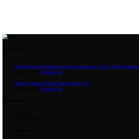
Recent Posts
Doğru Kombi Kullanımı ile Faturalarınızı %30’a Kadar Düşür
3 Mart 2025
Yorum Yok
Klima Alırken Hangi Marka Daha İyi?
3 Mart 2025
Yorum Yok
MARKALAR
Baymak
DemirDöküm
E.C.A
Vaillant
WarmHouse