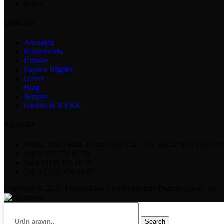
Bosch
LİNKLER
Anasayfa
Hakkımızda
Ürünler
Faydalı Bilgiler
Galeri
Blog
İletişim
Gizlilik & KVKK
İLETİŞİM
Adres: İnönü Mah. Kemal Paşa Cad. 353. sokak No:11 Esenyur
Tel: 0 533 776 62 59
Tel:0 (212) 450 10 09
Tel: 0 (212) 450 02 83
Copyright © 2025 Tüm Hakları As Mühendislik Doğalgaz San. Tic. Ltd.
Search