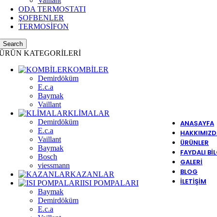
Vaillant
ODA TERMOSTATI
ŞOFBENLER
TERMOSİFON
Search
ÜRÜN KATEGORİLERİ
KOMBİLER
Demirdöküm
E.c.a
Baymak
Vaillant
KLİMALAR
Demirdöküm
ANASAYFA
E.c.a
HAKKIMIZD
Vaillant
ÜRÜNLER
Baymak
FAYDALI BI
Bosch
GALERI
viessmann
BLOG
KAZANLAR
İLETIŞIM
ISI POMPALARI
Baymak
Demirdöküm
E.c.a