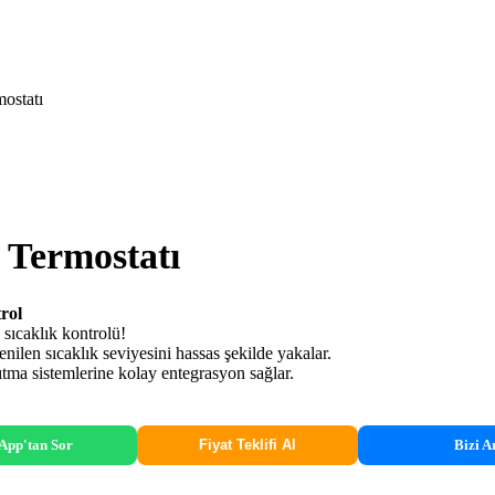
ostatı
 Termostatı
rol
sıcaklık kontrolü!
enilen sıcaklık seviyesini hassas şekilde yakalar.
tma sistemlerine kolay entegrasyon sağlar.
App'tan Sor
Bizi A
Fiyat Teklifi Al