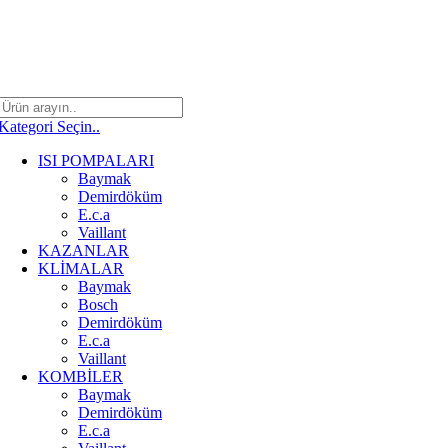
Kategori Seçin..
ISI POMPALARI
Baymak
Demirdöküm
E.c.a
Vaillant
KAZANLAR
KLİMALAR
Baymak
Bosch
Demirdöküm
E.c.a
Vaillant
KOMBİLER
Baymak
Demirdöküm
E.c.a