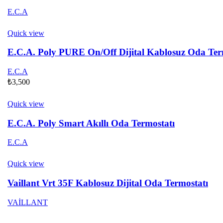
E.C.A
Quick view
E.C.A. Poly PURE On/Off Dijital Kablosuz Oda Ter
E.C.A
₺
3,500
Quick view
E.C.A. Poly Smart Akıllı Oda Termostatı
E.C.A
Quick view
Vaillant Vrt 35F Kablosuz Dijital Oda Termostatı
VAİLLANT