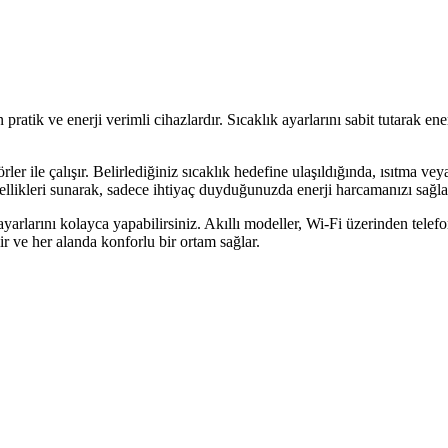
pratik ve enerji verimli cihazlardır. Sıcaklık ayarlarını sabit tutarak en
rler ile çalışır. Belirlediğiniz sıcaklık hedefine ulaşıldığında, ısıtma ve
llikleri sunarak, sadece ihtiyaç duyduğunuzda enerji harcamanızı sağla
 ayarlarını kolayca yapabilirsiniz. Akıllı modeller, Wi-Fi üzerinden telef
lir ve her alanda konforlu bir ortam sağlar.