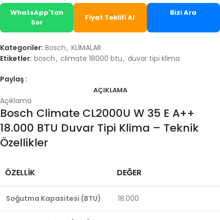
WhatsApp'tan
Bizi Ara
Fiyat Teklifi Al
Sor
Kategoriler:
Bosch
,
KLİMALAR
Etiketler:
bosch
,
climate 18000 btu
,
duvar tipi klima
Paylaş :
AÇIKLAMA
Açıklama
Bosch Climate CL2000U W 35 E A++
18.000 BTU Duvar Tipi Klima – Teknik
Özellikler
ÖZELLIK
DEĞER
Soğutma Kapasitesi (BTU)
18.000