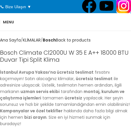
📞 Bize Ulaşın ▼
MENU
Ana Sayfa
KLİMALAR
Bosch
Back to products
Bosch Climate Cl2000U W 35 E A++ 18000 BTU
Duvar Tipi Split Klima
İstanbul Avrupa Yakası’na ücretsiz teslimat
fırsatını
kaçırmayın! Satın alacağınız klimalar,
ücretsiz teslimat
ile
adresinize ulaşacak. Üstelik, teslimatın hemen ardından, ilgili
markanın
uzman servis ekibi
tarafından
montaj, kurulum ve
çalıştırma işlemleri
tamamen
ücretsiz
yapılacak. Her şeyin
sorunsuz ve hızlı bir şekilde tamamlandığından emin olabilirsiniz!
Kampanyalar ve özel teklifler
hakkında daha fazla bilgi almak
için hemen
bizi arayın
. Size en iyi hizmeti sunmak için
buradayız!