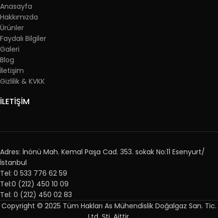
Anasayfa
Hakkımızda
Ürünler
Faydalı Bilgiler
Galeri
Blog
İletişim
Gizlilik & KVKK
İLETİŞİM
Adres: İnönü Mah. Kemal Paşa Cad. 353. sokak No:11 Esenyurt/
İstanbul
Tel: 0 533 776 62 59
Tel:0 (212) 450 10 09
Tel: 0 (212) 450 02 83
Copyright © 2025 Tüm Hakları As Mühendislik Doğalgaz San. Tic.
Ltd. Şti. Aittir.