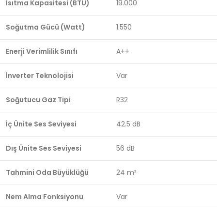
Isıtma Kapasitesi (BTU)
19.000
Soğutma Gücü (Watt)
1.550
Enerji Verimlilik Sınıfı
A++
İnverter Teknolojisi
Var
Soğutucu Gaz Tipi
R32
İç Ünite Ses Seviyesi
42.5 dB
Dış Ünite Ses Seviyesi
56 dB
Tahmini Oda Büyüklüğü
24 m²
Nem Alma Fonksiyonu
Var