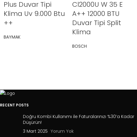
Plus Duvar Tipi
Cl2000U W 35 E
Klima Uv 9.000 Btu
A++ 12000 BTU
++
Duvar Tipi Split
Klima
BAYMAK
BOSCH
RECENT POSTS
Doğru Kombi Kullanımı ile Faturalarınızı %30’a Kadar
Düşürün!
3 Mart 2025
Yorum Yok