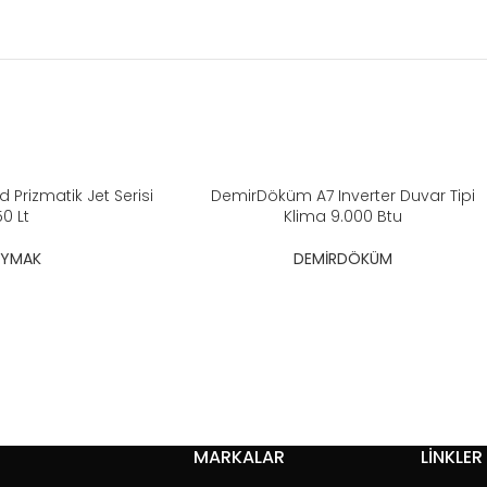
Prizmatik Jet Serisi
DemirDöküm A7 Inverter Duvar Tipi
50 Lt
Klima 9.000 Btu
AYMAK
DEMİRDÖKÜM
MARKALAR
LİNKLER