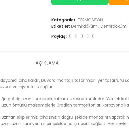
Kategoriler:
TERMOSİFON
Etiketler:
Demirdöküm
,
Demirdöküm 
Paylaş :
AÇIKLAMA
e dayanıklı cihazlardır. Duvara montajlı tasarımları, yer tasarrufu
venli ve hijyenik su sağlar.
klığa getirip uzun süre sıcak tutmak üzerine kuruludur. Yüksek kalite
 ve uzun ömürlü malzemelerle üretilen termosifonlar, korozyona karş
Uzman ekiplerimiz, cihazınızın doğru şekilde montajını yaparak hızlı
zun uzun süre verimli bir şekilde çalışmasını sağlarız. Hem evler h