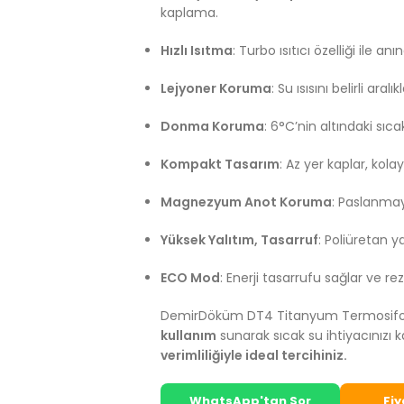
kaplama.
Hızlı Isıtma
: Turbo ısıtıcı özelliği ile an
Lejyoner Koruma
: Su ısısını belirli ara
Donma Koruma
: 6°C’nin altındaki sıc
Kompakt Tasarım
: Az yer kaplar, kol
Magnezyum Anot Koruma
: Paslanmay
Yüksek Yalıtım, Tasarruf
: Poliüretan y
ECO Mod
: Enerji tasarrufu sağlar ve r
DemirDöküm DT4 Titanyum Termosif
kullanım
sunarak sıcak su ihtiyacınızı ka
verimliliğiyle ideal tercihiniz.
WhatsApp'tan Sor
Fiy