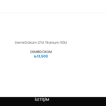
DemirDöküm DT4 Titanium 50Lt
DemirDöküm DT
DEMİRDÖKÜM
D
₺
13,500
İLETİŞİM