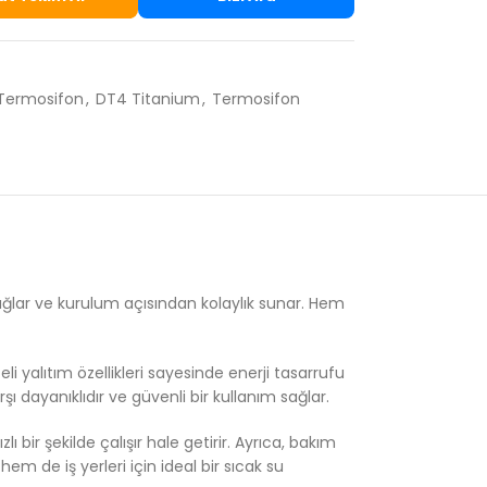
Termosifon
,
DT4 Titanium
,
Termosifon
 sağlar ve kurulum açısından kolaylık sunar. Hem
li yalıtım özellikleri sayesinde enerji tasarrufu
ı dayanıklıdır ve güvenli bir kullanım sağlar.
 bir şekilde çalışır hale getirir. Ayrıca, bakım
em de iş yerleri için ideal bir sıcak su