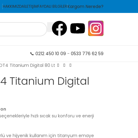
Kargom Nerede?
HAKKIMIZDA
İLETİŞİM
FAYDALI BİLGİLER
📞 0212 450 10 09
-
0533 776 62 59
4 Titanium Digital 80 Lt
 Titanium Digital
fon
eçenekleriyle hızlı sıcak su konforu ve enerji
lü ve hijyenik kullanım için titanyum emaye