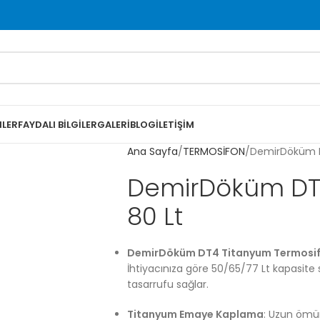
LER
FAYDALI BILGILER
GALERI
BLOG
İLETIŞIM
Ana Sayfa
TERMOSİFON
DemirDöküm DT
DemirDöküm DT4
80 Lt
DemirDöküm DT4 Titanyum Termosi
İhtiyacınıza göre 50/65/77 Lt kapasite s
tasarrufu sağlar.
Titanyum Emaye Kaplama
: Uzun ömür