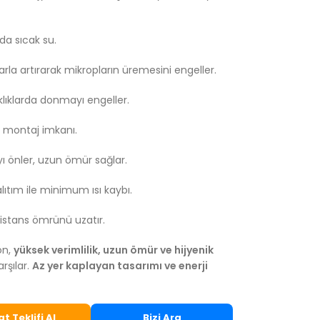
ında sıcak su.
lıklarla artırarak mikropların üremesini engeller.
aklıklarda donmayı engeller.
ay montaj imkanı.
ı önler, uzun ömür sağlar.
alıtım ile minimum ısı kaybı.
ezistans ömrünü uzatır.
on,
yüksek verimlilik, uzun ömür ve hijyenik
rşılar.
Az yer kaplayan tasarımı ve enerji
at Teklifi Al
Bizi Ara