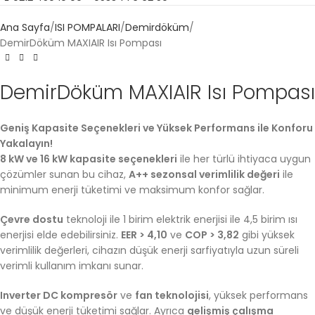
Ana Sayfa
ISI POMPALARI
Demirdöküm
DemirDöküm MAXIAIR Isı Pompası​
DemirDöküm MAXIAIR Isı Pompası​
Geniş Kapasite Seçenekleri ve Yüksek Performans ile Konforu
Yakalayın!
8 kW ve 16 kW kapasite seçenekleri
ile her türlü ihtiyaca uygun
çözümler sunan bu cihaz,
A++ sezonsal verimlilik değeri
ile
minimum enerji tüketimi ve maksimum konfor sağlar.
Çevre dostu
teknoloji ile 1 birim elektrik enerjisi ile 4,5 birim ısı
enerjisi elde edebilirsiniz.
EER > 4,10
ve
COP > 3,82
gibi yüksek
verimlilik değerleri, cihazın düşük enerji sarfiyatıyla uzun süreli
verimli kullanım imkanı sunar.
Inverter DC kompresör
ve
fan teknolojisi
, yüksek performans
ve düşük enerji tüketimi sağlar. Ayrıca
gelişmiş çalışma