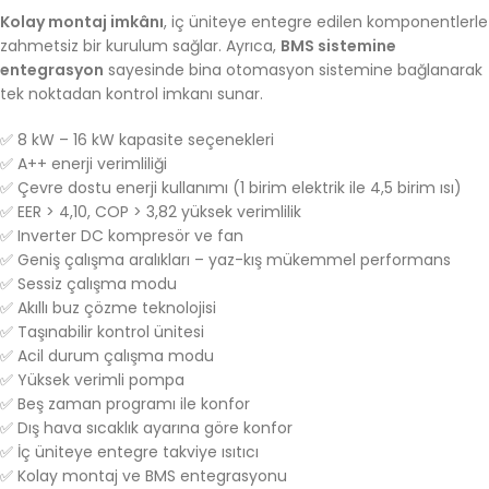
Kolay montaj imkânı
, iç üniteye entegre edilen komponentlerle
zahmetsiz bir kurulum sağlar. Ayrıca,
BMS sistemine
entegrasyon
sayesinde bina otomasyon sistemine bağlanarak
tek noktadan kontrol imkanı sunar.
✅ 8 kW – 16 kW kapasite seçenekleri
✅ A++ enerji verimliliği
✅ Çevre dostu enerji kullanımı (1 birim elektrik ile 4,5 birim ısı)
✅ EER > 4,10, COP > 3,82 yüksek verimlilik
✅ Inverter DC kompresör ve fan
✅ Geniş çalışma aralıkları – yaz-kış mükemmel performans
✅ Sessiz çalışma modu
✅ Akıllı buz çözme teknolojisi
✅ Taşınabilir kontrol ünitesi
✅ Acil durum çalışma modu
✅ Yüksek verimli pompa
✅ Beş zaman programı ile konfor
✅ Dış hava sıcaklık ayarına göre konfor
✅ İç üniteye entegre takviye ısıtıcı
✅ Kolay montaj ve BMS entegrasyonu