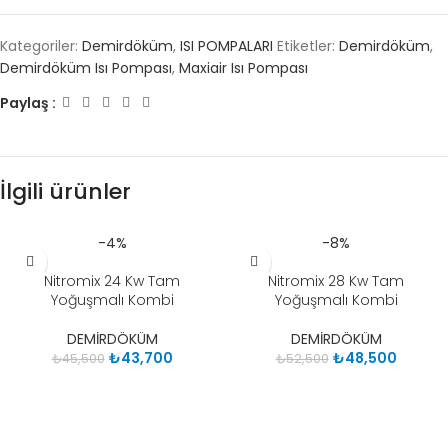
Kategoriler:
Demirdöküm
,
ISI POMPALARI
Etiketler:
Demirdöküm
,
Demirdöküm Isı Pompası
,
Maxiair Isı Pompası
Paylaş :
İlgili ürünler
-4%
-8%
Nitromix 24 Kw Tam
Nitromix 28 Kw Tam
Yoğuşmalı Kombi
Yoğuşmalı Kombi
DEMİRDÖKÜM
DEMİRDÖKÜM
₺
43,700
₺
48,500
₺
45,500
₺
52,500