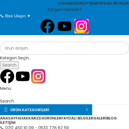
HAKKIMIZDA
İLETİŞİM
FAYDALI BİLGİLER
Kargom Nerede?
📞 Bize Ulaşın ▼
Kategori Seçin..
Search
Menu
Search
ÜRÜN KATEGORİLERİ
ANASAYFA
HAKKIMIZDA
ÜRÜNLER
FAYDALI BILGILER
GALERI
BLOG
İLETIŞIM
📞 0212 450 10 09
-
0533 776 62 59