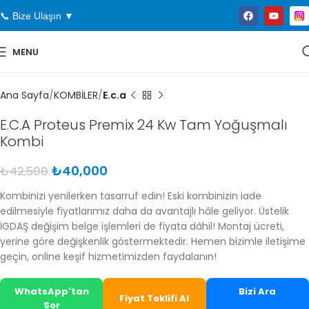
📞 Bize Ulaşın ▼
MENU
Ana Sayfa
KOMBİLER
E.c.a
E.C.A Proteus Premix 24 Kw Tam Yoğuşmalı
Kombi
₺
40,000
₺
42,500
Kombinizi yenilerken tasarruf edin! Eski kombinizin iade
edilmesiyle fiyatlarımız daha da avantajlı hâle geliyor. Üstelik
İGDAŞ değişim belge işlemleri de fiyata dâhil! Montaj ücreti,
yerine göre değişkenlik göstermektedir. Hemen bizimle iletişime
geçin, online keşif hizmetimizden faydalanın!
WhatsApp'tan
Bizi Ara
Fiyat Teklifi Al
Sor