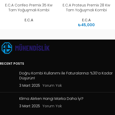
E.C.A Confeo Premix 35 Kw
E.C.A Proteus Premix 28 Kw
Tam Yoğuşmalı Kombi
Tam Yoğuşmalı Kombi
E.C.A
E.C.A
₺
45,000
RECENT POSTS
Doğru Kombi Kullanımı ile Faturalarınızı %30’a Kadar
Düşürün!
3 Mart 2025
Yorum Yok
Klima Alırken Hangi Marka Daha İyi?
3 Mart 2025
Yorum Yok