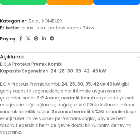
Kategoriler:
E.c.a
,
KOMBİLER
Etiketler:
citius
,
eca
,
proteus premix 24kw
Paylaş :
Açıklama
E.C.A Proteus Premix Kombi
Kapasite Seçenekleri: 24-28-30-35-42-45 kW
E.C.A Proteus Premix Kombi,
24, 28, 30, 35, 42 ve 45 kW
gibi
geniş kapasite seçenekleriyle her ihtimale uygun ısınma
çözümleri sunar.
ErP A enerji verimlilik sınıfı
sayesinde yüksek
enerji verimliliği sağlarken, doğalgaz ve LPG ile kullanım imkanı
sunarak esneklik sağlar.
Sezonsal verimlilik %93
oranı ile düşük
enerji tüketimi ve yüksek performans sağlar, böylece hem
tasarruf edersiniz hem de çevre dostu bir kullanım deneyimi
yaşarsınız.