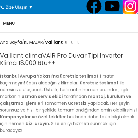
📞 Bize Ulaşın ▼
MENU
Ana Sayfa
KLİMALAR
Vaillant
Vaillant climaVAIR Pro Duvar Tipi Inverter
Klima 18.000 Btu++
İstanbul Avrupa Yakası’na ücretsiz teslimat
fırsatını
kaçırmayın! Satın alacağınız klimalar,
ücretsiz teslimat
ile
adresinize ulaşacak. Üstelik, teslimatın hemen ardından, ilgili
markanın
uzman servis ekibi
tarafından
montaj, kurulum ve
çalıştırma işlemleri
tamamen
ücretsiz
yapılacak. Her şeyin
sorunsuz ve hızlı bir şekilde tamamlandığından emin olabilirsiniz!
Kampanyalar ve özel teklifler
hakkında daha fazla bilgi almak
için hemen
bizi arayın
. Size en iyi hizmeti sunmak için
buradayız!