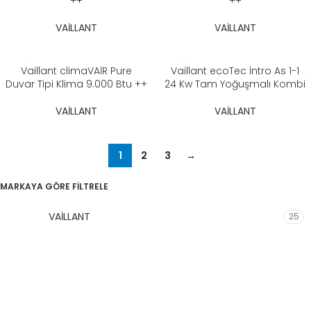
++
++
VAİLLANT
VAİLLANT
Vaillant climaVAİR Pure
Vaillant ecoTec İntro As 1-1
Duvar Tipi Klima 9.000 Btu ++
24 Kw Tam Yoğuşmalı Kombi
VAİLLANT
VAİLLANT
1
2
3
→
MARKAYA GÖRE FİLTRELE
VAİLLANT
25