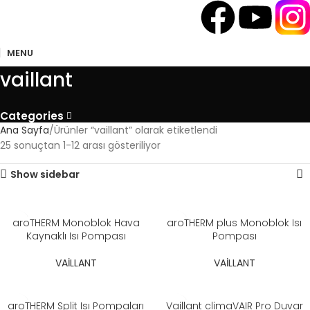
📞 Bize Ulaşın ▼
MENU
vaillant
Categories
Ana Sayfa
Ürünler “vaillant” olarak etiketlendi
25 sonuçtan 1-12 arası gösteriliyor
Show sidebar
aroTHERM Monoblok Hava
aroTHERM plus Monoblok Isı
Kaynaklı Isı Pompası
Pompası
VAİLLANT
VAİLLANT
aroTHERM Split Isı Pompaları
Vaillant climaVAIR Pro Duvar