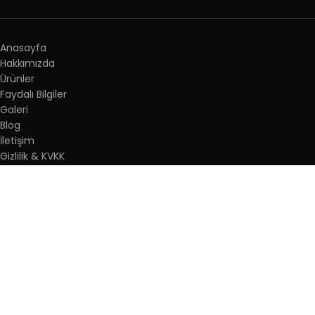
Anasayfa
Hakkımızda
Ürünler
Faydalı Bilgiler
Galeri
Blog
İletişim
Gizlilik & KVKK
İLETİŞİM
Adres: İnönü Mah. Kemal Paşa Cad. 353. sokak No:11 Esenyurt/
İstanbul
Tel: 0 533 776 62 59
Tel:0 (212) 450 10 09