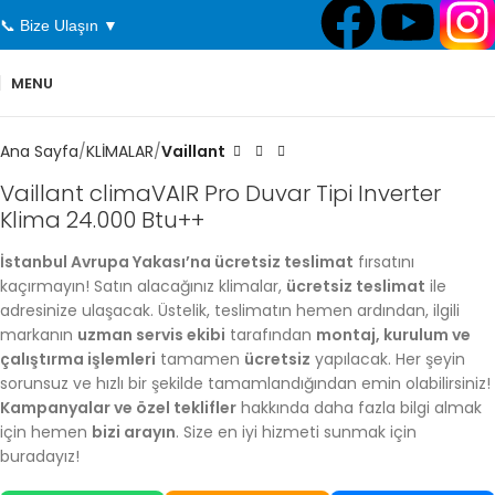
📞 Bize Ulaşın ▼
MENU
Ana Sayfa
KLİMALAR
Vaillant
Vaillant climaVAIR Pro Duvar Tipi Inverter
Klima 24.000 Btu++
İstanbul Avrupa Yakası’na ücretsiz teslimat
fırsatını
kaçırmayın! Satın alacağınız klimalar,
ücretsiz teslimat
ile
adresinize ulaşacak. Üstelik, teslimatın hemen ardından, ilgili
markanın
uzman servis ekibi
tarafından
montaj, kurulum ve
çalıştırma işlemleri
tamamen
ücretsiz
yapılacak. Her şeyin
sorunsuz ve hızlı bir şekilde tamamlandığından emin olabilirsiniz!
Kampanyalar ve özel teklifler
hakkında daha fazla bilgi almak
için hemen
bizi arayın
. Size en iyi hizmeti sunmak için
buradayız!